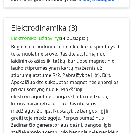
Elektrodinamika (3)
Elektronika, uždavinys
(4 puslapiai)
Begaliniu cilindriniu laidininku, kurio spindulys R,
teka nuolatinė srovė. Raskite atstumą nuo
laidininko ašies iki taškų, kuriuose magnetinio
lauko stiprumas yra n kartų mažesnis už
stiprumą atstume R/2. Pabraižykite H(r), B(r).
Apskaičiuokite sukauptos magnetinės energijos
priklausomybę nuo R. Plokščioji
elektromagnetinė banga sklinda medžiaga,
kurios parametrai ε, µ, σ. Raskite šitos
medžiagos Zb, φz. Nustatykite bangos ilgį ir
greitį toje medžiagoje. Perpus sumažinus
žadinančio generatoriaus dažnį, bangos ilgis
stačiakampio skerspjūvio bangolaidyje padidėjo