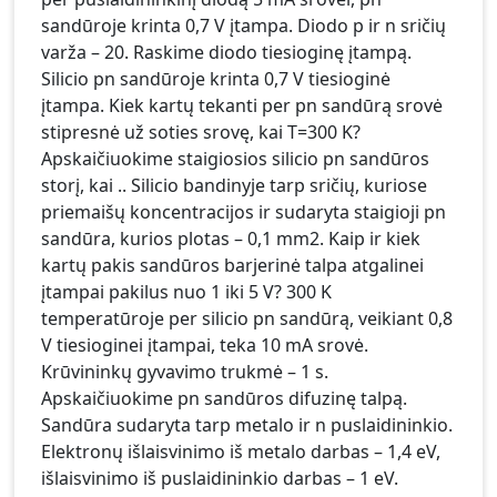
sandūroje krinta 0,7 V įtampa. Diodo p ir n sričių
varža – 20. Raskime diodo tiesioginę įtampą.
Silicio pn sandūroje krinta 0,7 V tiesioginė
įtampa. Kiek kartų tekanti per pn sandūrą srovė
stipresnė už soties srovę, kai T=300 K?
Apskaičiuokime staigiosios silicio pn sandūros
storį, kai .. Silicio bandinyje tarp sričių, kuriose
priemaišų koncentracijos ir sudaryta staigioji pn
sandūra, kurios plotas – 0,1 mm2. Kaip ir kiek
kartų pakis sandūros barjerinė talpa atgalinei
įtampai pakilus nuo 1 iki 5 V? 300 K
temperatūroje per silicio pn sandūrą, veikiant 0,8
V tiesioginei įtampai, teka 10 mA srovė.
Krūvininkų gyvavimo trukmė – 1 s.
Apskaičiuokime pn sandūros difuzinę talpą.
Sandūra sudaryta tarp metalo ir n puslaidininkio.
Elektronų išlaisvinimo iš metalo darbas – 1,4 eV,
išlaisvinimo iš puslaidininkio darbas – 1 eV.