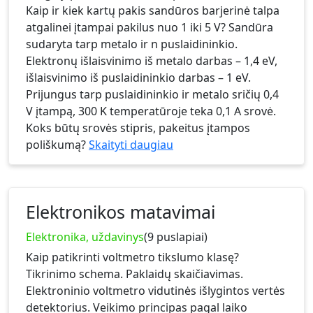
Kaip ir kiek kartų pakis sandūros barjerinė talpa
atgalinei įtampai pakilus nuo 1 iki 5 V? Sandūra
sudaryta tarp metalo ir n puslaidininkio.
Elektronų išlaisvinimo iš metalo darbas – 1,4 eV,
išlaisvinimo iš puslaidininkio darbas – 1 eV.
Prijungus tarp puslaidininkio ir metalo sričių 0,4
V įtampą, 300 K temperatūroje teka 0,1 A srovė.
Koks būtų srovės stipris, pakeitus įtampos
poliškumą?
Skaityti daugiau
Elektronikos matavimai
Elektronika, uždavinys
(9 puslapiai)
Kaip patikrinti voltmetro tikslumo klasę?
Tikrinimo schema. Paklaidų skaičiavimas.
Elektroninio voltmetro vidutinės išlygintos vertės
detektorius. Veikimo principas pagal laiko