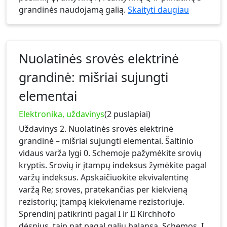
grandinės naudojamą galią.
Skaityti daugiau
Nuolatinės srovės elektrinė
grandinė: mišriai sujungti
elementai
Elektronika, uždavinys
(2 puslapiai)
Uždavinys 2. Nuolatinės srovės elektrinė
grandinė – mišriai sujungti elementai. Šaltinio
vidaus varža lygi 0. Schemoje pažymėkite srovių
kryptis. Srovių ir įtampų indeksus žymėkite pagal
varžų indeksus. Apskaičiuokite ekvivalentinę
varžą Re; sroves, pratekančias per kiekvieną
rezistorių; įtampą kiekviename rezistoriuje.
Sprendinį patikrinti pagal I ir II Kirchhofo
dėsnius, taip pat pagal galių balansą. Schemos. I