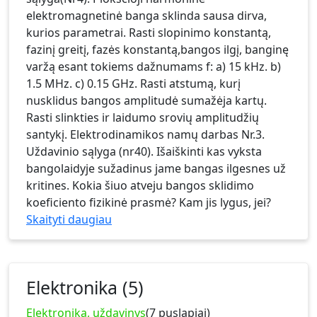
elektromagnetinė banga sklinda sausa dirva,
kurios parametrai. Rasti slopinimo konstantą,
fazinį greitį, fazės konstantą,bangos ilgį, banginę
varžą esant tokiems dažnumams f: a) 15 kHz. b)
1.5 MHz. c) 0.15 GHz. Rasti atstumą, kurį
nusklidus bangos amplitudė sumažėja kartų.
Rasti slinkties ir laidumo srovių amplitudžių
santykį. Elektrodinamikos namų darbas Nr.3.
Uždavinio sąlyga (nr40). Išaiškinti kas vyksta
bangolaidyje sužadinus jame bangas ilgesnes už
kritines. Kokia šiuo atveju bangos sklidimo
koeficiento fizikinė prasmė? Kam jis lygus, jei?
Skaityti daugiau
Elektronika (5)
Elektronika, uždavinys
(7 puslapiai)