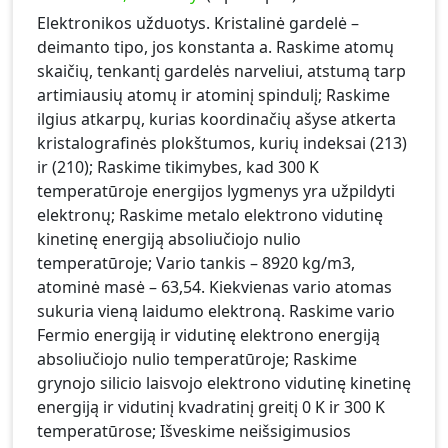
Elektronikos užduotys. Kristalinė gardelė –
deimanto tipo, jos konstanta a. Raskime atomų
skaičių, tenkantį gardelės narveliui, atstumą tarp
artimiausių atomų ir atominį spindulį; Raskime
ilgius atkarpų, kurias koordinačių ašyse atkerta
kristalografinės plokštumos, kurių indeksai (213)
ir (210); Raskime tikimybes, kad 300 K
temperatūroje energijos lygmenys yra užpildyti
elektronų; Raskime metalo elektrono vidutinę
kinetinę energiją absoliučiojo nulio
temperatūroje; Vario tankis – 8920 kg/m3,
atominė masė – 63,54. Kiekvienas vario atomas
sukuria vieną laidumo elektroną. Raskime vario
Fermio energiją ir vidutinę elektrono energiją
absoliučiojo nulio temperatūroje; Raskime
grynojo silicio laisvojo elektrono vidutinę kinetinę
energiją ir vidutinį kvadratinį greitį 0 K ir 300 K
temperatūrose; Išveskime neišsigimusios