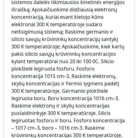
sistemos dalelės tikimiausios kinetinės energijos
išraišką; Apskaičiuokime didžiausią elektronų
koncentraciją, kuriai esant kietojo kūno
elektronai 300 K temperatūroje sudaro
neišsigimusią sistemą; Raskime germanio ir
silicio savųjų krūvininkų koncentracijų santykį
300 K temperatūroje; Apskaičiuokime, kiek kartų
pakis silicio savųjų krūvininkų koncentracijos
kylant temperatūrai nuo 20 iki 100 0C. Silicio
plokštelė legiruota fosforu. Fosforo
koncentracija 1015 cm–3. Raskime elektronų,
skylių koncentracijas ir Fermio lygmens padėtį
300 K temperatūroje. Germanio plokštelė
legiruota boru. Boro koncentracija 1016 cm–3.
Raskime elektronų ir skylių koncentracijas
puslaidininkyje 300 K temperatūroje. Silicis
legiruotas fosforu ir boru. Fosforo koncentracija
– 1017 cm–3, boro – 1016 cm-3. Raskime
krūvininkų koncentracijas 300 K temperatūroje.