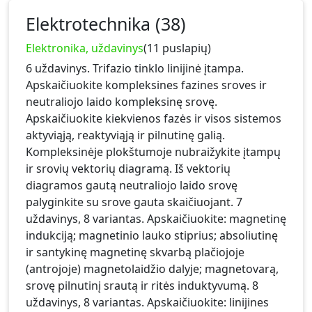
Elektrotechnika (38)
Elektronika, uždavinys
(11 puslapių)
6 uždavinys. Trifazio tinklo linijinė įtampa.
Apskaičiuokite kompleksines fazines sroves ir
neutraliojo laido kompleksinę srovę.
Apskaičiuokite kiekvienos fazės ir visos sistemos
aktyviąją, reaktyviąją ir pilnutinę galią.
Kompleksinėje plokštumoje nubraižykite įtampų
ir srovių vektorių diagramą. Iš vektorių
diagramos gautą neutraliojo laido srovę
palyginkite su srove gauta skaičiuojant. 7
uždavinys, 8 variantas. Apskaičiuokite: magnetinę
indukciją; magnetinio lauko stiprius; absoliutinę
ir santykinę magnetinę skvarbą plačiojoje
(antrojoje) magnetolaidžio dalyje; magnetovarą,
srovę pilnutinį srautą ir ritės induktyvumą. 8
uždavinys, 8 variantas. Apskaičiuokite: linijines