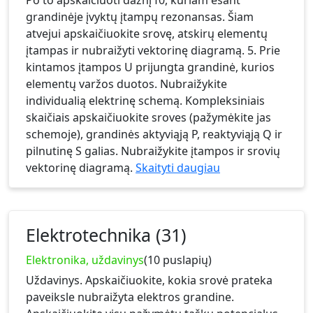
Po to apskaičiuoti dažnį f0, kuriam esant
grandinėje įvyktų įtampų rezonansas. Šiam
atvejui apskaičiuokite srovę, atskirų elementų
įtampas ir nubraižyti vektorinę diagramą. 5. Prie
kintamos įtampos U prijungta grandinė, kurios
elementų varžos duotos. Nubraižykite
individualią elektrinę schemą. Kompleksiniais
skaičiais apskaičiuokite sroves (pažymėkite jas
schemoje), grandinės aktyviąją P, reaktyviąją Q ir
pilnutinę S galias. Nubraižykite įtampos ir srovių
vektorinę diagramą.
Skaityti daugiau
Elektrotechnika (31)
Elektronika, uždavinys
(10 puslapių)
Uždavinys. Apskaičiuokite, kokia srovė prateka
paveiksle nubraižyta elektros grandine.