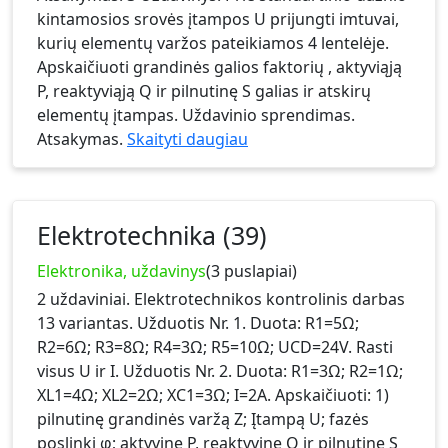
kintamosios srovės įtampos U prijungti imtuvai,
kurių elementų varžos pateikiamos 4 lentelėje.
Apskaičiuoti grandinės galios faktorių , aktyviąją
P, reaktyviąją Q ir pilnutinę S galias ir atskirų
elementų įtampas. Uždavinio sprendimas.
Atsakymas.
Skaityti daugiau
Elektrotechnika (39)
Elektronika, uždavinys
(3 puslapiai)
2 uždaviniai. Elektrotechnikos kontrolinis darbas
13 variantas. Užduotis Nr. 1. Duota: R1=5Ω;
R2=6Ω; R3=8Ω; R4=3Ω; R5=10Ω; UCD=24V. Rasti
visus U ir I. Užduotis Nr. 2. Duota: R1=3Ω; R2=1Ω;
XL1=4Ω; XL2=2Ω; XC1=3Ω; I=2A. Apskaičiuoti: 1)
pilnutinę grandinės varžą Z; Įtampą U; fazės
poslinkį φ; aktyvinę P, reaktyvinę Q ir pilnutinę S