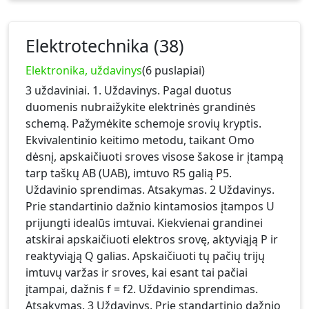
Elektrotechnika (38)
Elektronika, uždavinys
(6 puslapiai)
3 uždaviniai. 1. Uždavinys. Pagal duotus
duomenis nubraižykite elektrinės grandinės
schemą. Pažymėkite schemoje srovių kryptis.
Ekvivalentinio keitimo metodu, taikant Omo
dėsnį, apskaičiuoti sroves visose šakose ir įtampą
tarp taškų AB (UAB), imtuvo R5 galią P5.
Uždavinio sprendimas. Atsakymas. 2 Uždavinys.
Prie standartinio dažnio kintamosios įtampos U
prijungti idealūs imtuvai. Kiekvienai grandinei
atskirai apskaičiuoti elektros srovę, aktyviąją P ir
reaktyviąją Q galias. Apskaičiuoti tų pačių trijų
imtuvų varžas ir sroves, kai esant tai pačiai
įtampai, dažnis f = f2. Uždavinio sprendimas.
Atsakymas. 3 Uždavinys. Prie standartinio dažnio