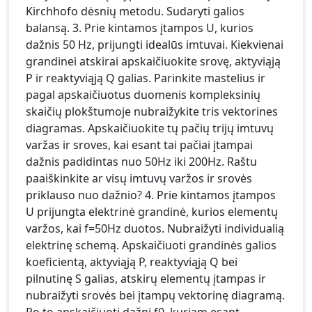
Kirchhofo dėsnių metodu. Sudaryti galios
balansą. 3. Prie kintamos įtampos U, kurios
dažnis 50 Hz, prijungti idealūs imtuvai. Kiekvienai
grandinei atskirai apskaičiuokite srovę, aktyviąją
P ir reaktyviąją Q galias. Parinkite mastelius ir
pagal apskaičiuotus duomenis kompleksinių
skaičių plokštumoje nubraižykite tris vektorines
diagramas. Apskaičiuokite tų pačių trijų imtuvų
varžas ir sroves, kai esant tai pačiai įtampai
dažnis padidintas nuo 50Hz iki 200Hz. Raštu
paaiškinkite ar visų imtuvų varžos ir srovės
priklauso nuo dažnio? 4. Prie kintamos įtampos
U prijungta elektrinė grandinė, kurios elementų
varžos, kai f=50Hz duotos. Nubraižyti individualią
elektrinę schemą. Apskaičiuoti grandinės galios
koeficientą, aktyviąją P, reaktyviąją Q bei
pilnutinę S galias, atskirų elementų įtampas ir
nubraižyti srovės bei įtampų vektorinę diagramą.