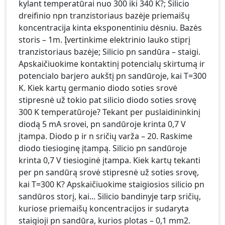
kylant temperatūrai nuo 300 iki 340 K?; Silicio
dreifinio npn tranzistoriaus bazėje priemaišų
koncentracija kinta eksponentiniu dėsniu. Bazės
storis – 1m. Įvertinkime elektrinio lauko stiprį
tranzistoriaus bazėje; Silicio pn sandūra – staigi.
Apskaičiuokime kontaktinį potencialų skirtumą ir
potencialo barjero aukštį pn sandūroje, kai T=300
K. Kiek kartų germanio diodo soties srovė
stipresnė už tokio pat silicio diodo soties srovę
300 K temperatūroje? Tekant per puslaidininkinį
diodą 5 mA srovei, pn sandūroje krinta 0,7 V
įtampa. Diodo p ir n sričių varža – 20. Raskime
diodo tiesioginę įtampą. Silicio pn sandūroje
krinta 0,7 V tiesioginė įtampa. Kiek kartų tekanti
per pn sandūrą srovė stipresnė už soties srovę,
kai T=300 K? Apskaičiuokime staigiosios silicio pn
sandūros storį, kai... Silicio bandinyje tarp sričių,
kuriose priemaišų koncentracijos ir sudaryta
staigioji pn sandūra, kurios plotas – 0,1 mm2.