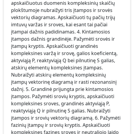
apskaičiuotus duomenis kompleksinių skaičių
plokštumoje nubraižyti tris įtampos ir srovės
vektorių diagramas. Apskaičiuoti tų pačių trijų
imtuvų varžas ir sroves, kai esant tai pačiai
įtampai dažnis padidinamas. 4. Kintamosios
įtampos dažnis grandinėje. Pažymėti srovės ir
įtampų kryptis. Apskaičiuoti grandinės
kompleksines varžą ir srovę, galios koeficientą,
aktyviąją P, reaktyviąją Q bei pilnutinę S galias,
atskirų elementų kompleksines įtampas.
Nubraižyti atskirų elementų kompleksinių
įtampų vektorinę diagramą ir rasti rezonansinį
dažnį. 5. Grandinė prijungta prie kintamosios
įtampos. Pažymėti srovių kryptis, apskaičiuoti
kompleksines sroves, grandinės aktyviąją P,
reaktyviąją Q ir pilnutinę S galias. Nubraižyti
įtampos ir srovių vektorių diagramą. 6. Pažymėti
fazinių įtampų ir srovių kryptis. Apskaičiuoti
kompleksines fazines sroves ir neutraliojo laido