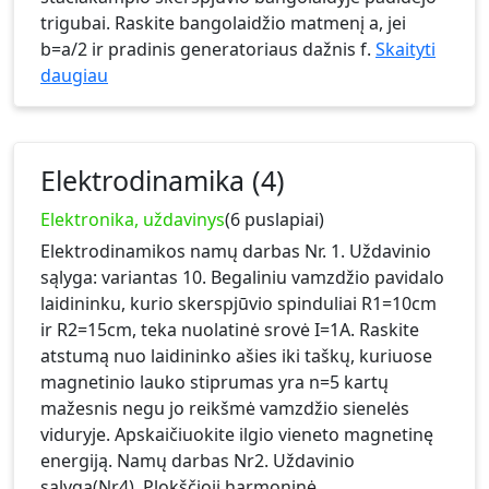
trigubai. Raskite bangolaidžio matmenį a, jei
b=a/2 ir pradinis generatoriaus dažnis f.
Skaityti
daugiau
Elektrodinamika (4)
Elektronika, uždavinys
(6 puslapiai)
Elektrodinamikos namų darbas Nr. 1. Uždavinio
sąlyga: variantas 10. Begaliniu vamzdžio pavidalo
laidininku, kurio skerspjūvio spinduliai R1=10cm
ir R2=15cm, teka nuolatinė srovė I=1A. Raskite
atstumą nuo laidininko ašies iki taškų, kuriuose
magnetinio lauko stiprumas yra n=5 kartų
mažesnis negu jo reikšmė vamzdžio sienelės
viduryje. Apskaičiuokite ilgio vieneto magnetinę
energiją. Namų darbas Nr2. Uždavinio
sąlyga(Nr4). Plokščioji harmoninė