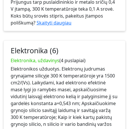
Prijungus tarp puslaidininkio ir metalo sričių 0,4
V įtampą, 300 K temperatūroje teka 0,1 A srovė.
Koks būtų srovės stipris, pakeitus įtampos
poliškumą?
Skaityti daugiau
Elektronika (6)
Elektronika, uždavinys
(4 puslapiai)
Elektronikos užduotys. Elektronų judrumas
grynajame silicyje 300 K temperatūroje yra 1500
cm2/(Vs). Laikydami, kad elektrono efektinė
masė lygi jo ramybės masei, apskaičiuosime
vidutinį laisvąjį elektrono kelią ir palyginsime jį su
gardelės konstanta a=0,543 nm; Apskaičiuokime
grynojo silicio savitąjį laidumą ir savitąją varžą
300 K temperatūroje; Kaip ir kiek kartų pakistų
grynojo silicio, n silicio ir vario bandinių varžos