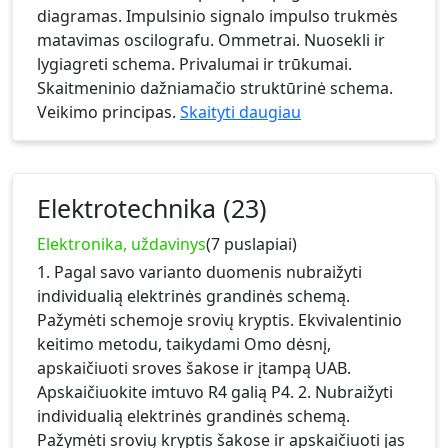
diagramas. Impulsinio signalo impulso trukmės
matavimas oscilografu. Ommetrai. Nuosekli ir
lygiagreti schema. Privalumai ir trūkumai.
Skaitmeninio dažniamačio struktūrinė schema.
Veikimo principas.
Skaityti daugiau
Elektrotechnika (23)
Elektronika, uždavinys
(7 puslapiai)
1. Pagal savo varianto duomenis nubraižyti
individualią elektrinės grandinės schemą.
Pažymėti schemoje srovių kryptis. Ekvivalentinio
keitimo metodu, taikydami Omo dėsnį,
apskaičiuoti sroves šakose ir įtampą UAB.
Apskaičiuokite imtuvo R4 galią P4. 2. Nubraižyti
individualią elektrinės grandinės schemą.
Pažymėti srovių kryptis šakose ir apskaičiuoti jas