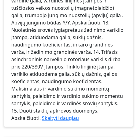
vardinė galia, vardinės linijinės įtampos ir
tuščiosios veikos nuostolių (magnetolaidžio)
galia, trumpojo jungimo nuostolių (apvijų) galia .
Apvijų jungimo būdas Y/Y. Apskaičiuoti. 13.
Nuolatinės srovės lygiagretaus žadinimo variklio
įtampa, atiduodama galia, sūkių dažnis,
naudingumo koeficientas, inkaro grandinės
varža, ir žadinimo grandinės varža. 14. Trifazis
asinchroninis narvelinio rotoriaus variklis dirba
prie 220/380V įtampos. Tinklo linijinė įtampa,
variklio atiduodama galia, sūkių dažnis, galios
koeficientas, naudingumo koeficientas.
Maksimalaus ir vardinio sukimo momentų
santykis, paleidimo ir vardinio sukimo momentų
santykis, paleidimo ir vardinės srovių santykis.
15. Duoti staklių apkrovos duomenys.
Apskaičiuoti.
Skaityti daugiau