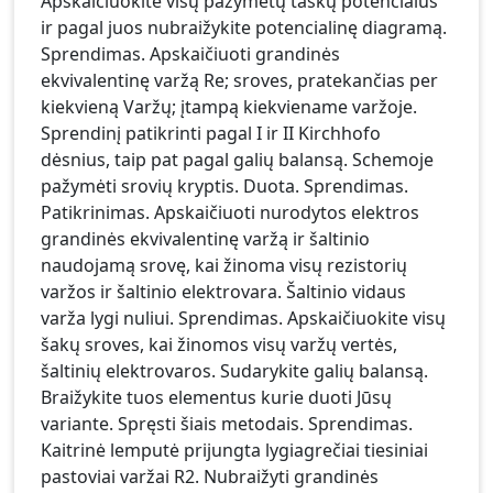
Apskaičiuokite visų pažymėtų taškų potencialus
ir pagal juos nubraižykite potencialinę diagramą.
Sprendimas. Apskaičiuoti grandinės
ekvivalentinę varžą Re; sroves, pratekančias per
kiekvieną Varžų; įtampą kiekviename varžoje.
Sprendinį patikrinti pagal I ir II Kirchhofo
dėsnius, taip pat pagal galių balansą. Schemoje
pažymėti srovių kryptis. Duota. Sprendimas.
Patikrinimas. Apskaičiuoti nurodytos elektros
grandinės ekvivalentinę varžą ir šaltinio
naudojamą srovę, kai žinoma visų rezistorių
varžos ir šaltinio elektrovara. Šaltinio vidaus
varža lygi nuliui. Sprendimas. Apskaičiuokite visų
šakų sroves, kai žinomos visų varžų vertės,
šaltinių elektrovaros. Sudarykite galių balansą.
Braižykite tuos elementus kurie duoti Jūsų
variante. Spręsti šiais metodais. Sprendimas.
Kaitrinė lemputė prijungta lygiagrečiai tiesiniai
pastoviai varžai R2. Nubraižyti grandinės