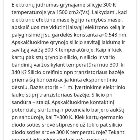
Elektronų judrumas grynajame silicyje 300 K
temperatūroje yra 1500 cm2/(Vs). Laikydami, kad
elektrono efektinė masė lygi jo ramybės masei,
apskaičiuosime vidutinį laisvąjį elektrono kelią ir
palyginsime jį su gardelės konstanta a=0,543 nm.
Apskaičiuokime grynojo silicio savitąjį laidumą ir
savitąją varžą 300 K temperatūroje. Kaip ir kiek
kartų pakistų grynojo silicio, n silicio ir vario
bandinių varžos kylant temperatūrai nuo 300 iki
340 K? Silicio dreifinio npn tranzistoriaus bazėje
priemaišų koncentracija kinta eksponentiniu
dėsniu. Bazės storis – 1 m. Įvertinkime elektrinio
lauko stiprį tranzistoriaus bazėje. Silicio pn
sandūra – staigi. Apskaičiuokime kontaktinį
potencialų skirtumą ir potencialo barjero aukštį
pn sandūroje, kai T=300 K. Kiek kartų germanio
diodo soties srovė stipresnė už tokio pat silicio
diodo soties srovę 300 K temperatūroje? Tekant
per puslaidininkinį diodą 5 mA srovei, pn