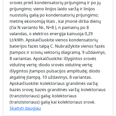
sroves prieš kondensatorių prijungimą ir po jų
prijungimo; vieno linijos laido varžą ir linijos
nuostolių galią po kondensatorių prijungimo;
metinę ekonomiją litais , kai įmonė dirba dienų
(čia N varianto Nr., N=8 ), n pamainų po 8
valandas, o elektros energija kainuoja 0,29
Lt/kWh. Apskaičiuokite vienos kondensatorių
baterijos fazės talpą C. Nubraižykite vienos fazės
įtampos ir srovių vektorių diagramą. 9 uždavinys,
8 variantas. Apskaičiuokite: išlygintos srovės
vidutinę vertę; diodo srovės vidutinę vertę;
išlygintos įtampos pulsacijos amplitudę; diodo
atgalinę įtampą. 10 uždavinys, 8 variantas.
Apskaičiuokite: kolektoriaus grandinės varžą;
bazės srovę; bazės grandinės varžą; kolektoriaus
(tranzistoriaus) galią; kolektoriaus
(tranzistoriaus) galią kai kolektoriaus srovė.
Skaityti daugiau