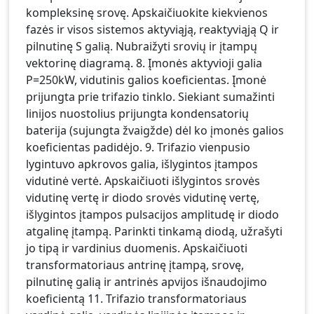
kompleksinę srovę. Apskaičiuokite kiekvienos
fazės ir visos sistemos aktyviąją, reaktyviąją Q ir
pilnutinę S galią. Nubraižyti srovių ir įtampų
vektorinę diagramą. 8. Įmonės aktyvioji galia
P=250kW, vidutinis galios koeficientas. Įmonė
prijungta prie trifazio tinklo. Siekiant sumažinti
linijos nuostolius prijungta kondensatorių
baterija (sujungta žvaigžde) dėl ko įmonės galios
koeficientas padidėjo. 9. Trifazio vienpusio
lygintuvo apkrovos galia, išlygintos įtampos
vidutinė vertė. Apskaičiuoti išlygintos srovės
vidutinę vertę ir diodo srovės vidutinę vertę,
išlygintos įtampos pulsacijos amplitudę ir diodo
atgalinę įtampą. Parinkti tinkamą diodą, užrašyti
jo tipą ir vardinius duomenis. Apskaičiuoti
transformatoriaus antrinę įtampą, srovę,
pilnutinę galią ir antrinės apvijos išnaudojimo
koeficientą 11. Trifazio transformatoriaus