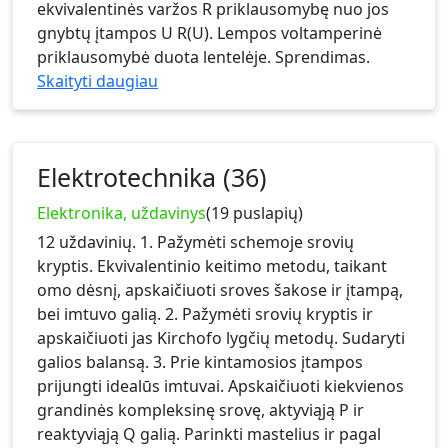
ekvivalentinės varžos R priklausomybę nuo jos
gnybtų įtampos U R(U). Lempos voltamperinė
priklausomybė duota lentelėje. Sprendimas.
Skaityti daugiau
Elektrotechnika (36)
Elektronika, uždavinys
(19 puslapių)
12 uždavinių. 1. Pažymėti schemoje srovių
kryptis. Ekvivalentinio keitimo metodu, taikant
omo dėsnį, apskaičiuoti sroves šakose ir įtampą,
bei imtuvo galią. 2. Pažymėti srovių kryptis ir
apskaičiuoti jas Kirchofo lygčių metodų. Sudaryti
galios balansą. 3. Prie kintamosios įtampos
prijungti idealūs imtuvai. Apskaičiuoti kiekvienos
grandinės kompleksinę srovę, aktyviąją P ir
reaktyviąją Q galią. Parinkti mastelius ir pagal