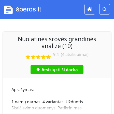
Nuolatinės srovės grandinės
analizė (10)
9.4
(
4
atsiliepimai)
Atsisiųsti šį darbą
Aprašymas:
1 namų darbas. 4 variantas. Užduotis.
Skaičiavimo duomenys. Patikrinimas.