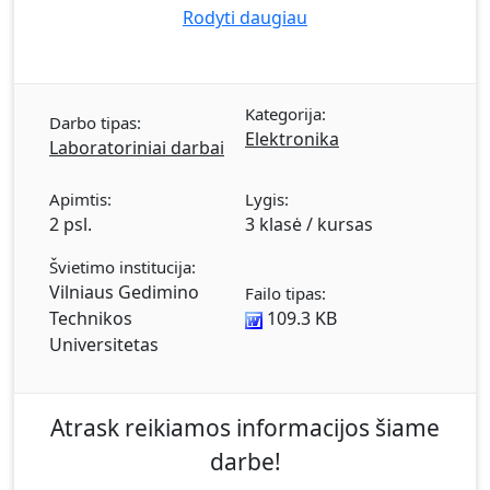
Rodyti daugiau
Kategorija:
Darbo tipas:
Elektronika
Laboratoriniai darbai
Apimtis:
Lygis:
2 psl.
3 klasė / kursas
Švietimo institucija:
Vilniaus Gedimino
Failo tipas:
Technikos
109.3 KB
Universitetas
Atrask reikiamos informacijos šiame
darbe!