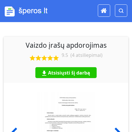
Vaizdo įrašų apdorojimas
9.5
(
4
atsiliepimai)
Atsisiųsti šį darbą