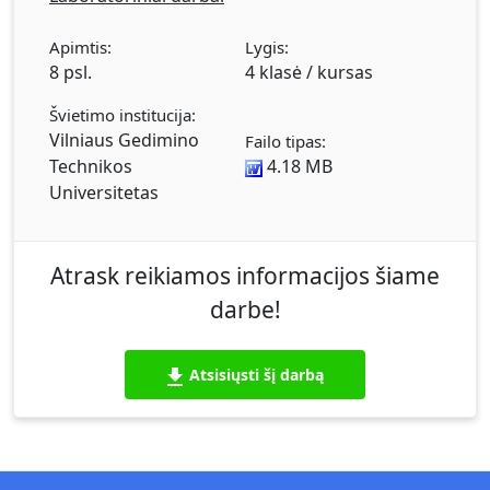
Apimtis:
Lygis:
8 psl.
4 klasė / kursas
Švietimo institucija:
Vilniaus Gedimino
Failo tipas:
Technikos
4.18 MB
Universitetas
Atrask reikiamos informacijos šiame
darbe!
Atsisiųsti šį darbą