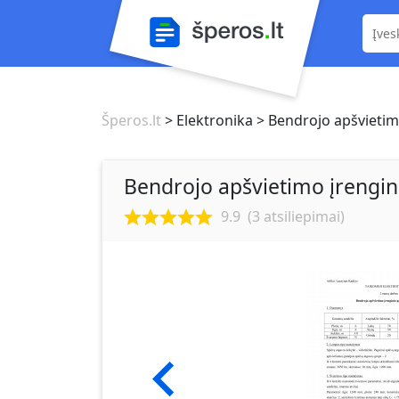
Šperos.lt
> Elektronika
> Bendrojo apšvietimo
Bendrojo apšvietimo įrengini
9.9
(
3
atsiliepimai)