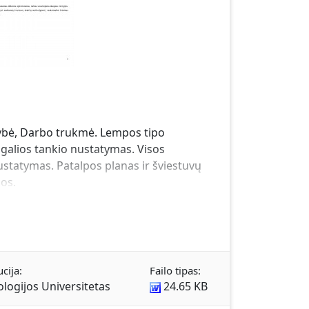
kybė, Darbo trukmė. Lempos tipo
galios tankio nustatymas. Visos
nustatymas. Patalpos planas ir šviestuvų
os.
ucija:
Failo tipas:
logijos Universitetas
24.65 KB