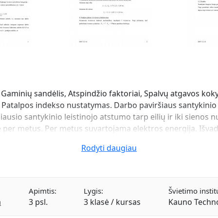
Gaminių sandėlis, Atspindžio faktoriai, Spalvų atgavos ko
 Patalpos indekso nustatymas. Darbo paviršiaus santykinio 
usio santykinio leistinojo atstumo tarp eilių ir iki sienos 
per metus. Per metus suvartojama elektros energija. Išvad
Rodyti daugiau
Apimtis:
Lygis:
Švietimo instit
a
3 psl.
3 klasė / kursas
Kauno Techno