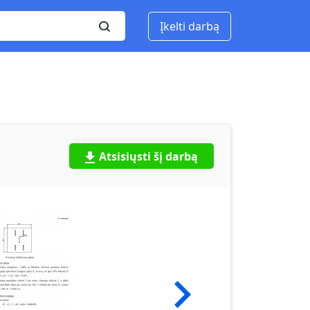
Įkelti darbą
Atsisiųsti šį darbą