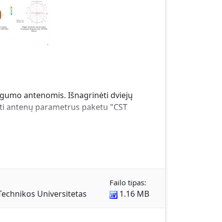
ingumo antenomis. Išnagrinėti dviejų
uoti antenų parametrus paketu "CST
Failo tipas:
Technikos Universitetas
1.16 MB