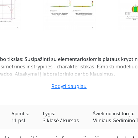
rbo tikslas: Susipažinti su elementariosiomis plataus krypt
 simetrinės ir strypinės - charakteristikas. Išmokti modeli
vados. Atsakymai į laboratorinio darbo klausimus.
Rodyti daugiau
Apimtis:
Lygis:
Švietimo institucija:
11 psl.
3 klasė / kursas
Vilniaus Gedimino 