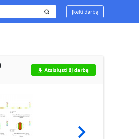
Įkelti darbą
)
Atsisiųsti šį darbą