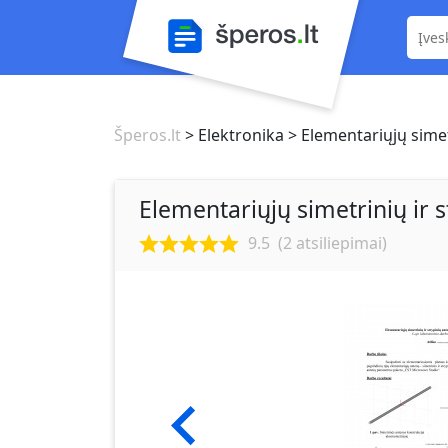
Šperos.lt
> Elektronika
> Elementariųjų simetr
Elementariųjų simetrinių ir s
9.5
(
2
atsiliepimai)