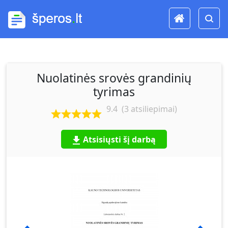
Nuolatinės srovės grandinių
tyrimas
9.4
(
3
atsiliepimai)
Atsisiųsti šį darbą