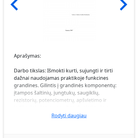
Aprašymas:
Darbo tikslas: Išmokti kurti, sujungti ir tirti
dažnai naudojamas praktikoje funkcines
grandines. Gilintis į grandinės komponentų:
įtampos šaltinių, jungtukų, saugiklių,
rezistorių, potenciometrų, apšvietimo ir
indikacinių lempų savybes. Susieti tyrimo
rezultatus su grandinių teorija, įvaldyti
Rodyti daugiau
multimetrus. Darbo eiga. Specifikacijų lentelė.
Išvados.