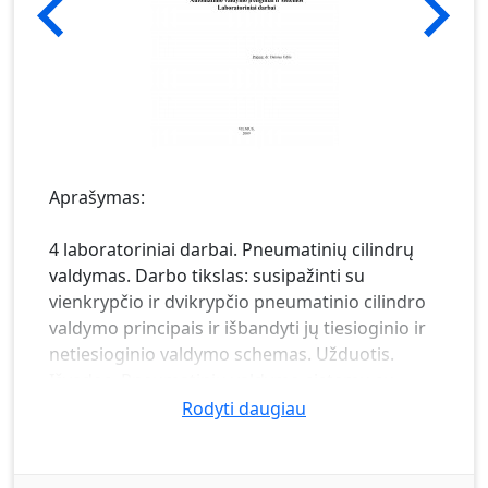
Aprašymas:
4 laboratoriniai darbai. Pneumatinių cilindrų
valdymas. Darbo tikslas: susipažinti su
vienkrypčio ir dvikrypčio pneumatinio cilindro
valdymo principais ir išbandyti jų tiesioginio ir
netiesioginio valdymo schemas. Užduotis.
Išvados. Pneumatinių valdymo sistemų su
dviem vykdymo įtaisais tyrimas. Darbo tikslas:
Rodyti daugiau
susipažinti su pneumatinių vykdymo įtaisų
judesio diagramomis ir ištirti dviejų dvikrypčių
cilindrų suderinto valdymo sistemą. Išvados.