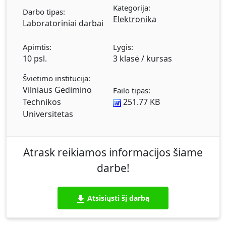
Kategorija:
Elektropneumatinių automatikos elementų
Darbo tipas:
Elektronika
tyrimas. Darbo tikslas: susipažinti su
Laboratoriniai darbai
elektropneumatinių elementų (elektriškai
valdomų skirstytuvų, slėgio reguliatorių
Apimtis:
Lygis:
10 psl.
3 klasė / kursas
proporcinių skirstytuvų , srauto reguliatorių
jungiklių bei magnetinių priartėjimo jutiklių)
Švietimo institucija:
konstrukcija, veikimo principu ir išbandyti juos
Vilniaus Gedimino
Failo tipas:
elektropneumoautomatikos sistemose.
Technikos
251.77 KB
Išvados. Priartėjimo jutiklių tyrimas. Darbo
Universitetas
tikslas: susipažinti su įvairių tipų priartėjimo
jutiklių konstrukcijomis, veikimo principais,
jungimo schemomis ir ištirti jų pagrindines
Atrask reikiamos informacijos šiame
charakteristikas. Išvados.
darbe!
Atsisiųsti šį darbą