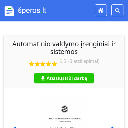
Automatinio valdymo įrenginiai ir
sistemos
9.5
(
3
atsiliepimai)
Atsisiųsti šį darbą