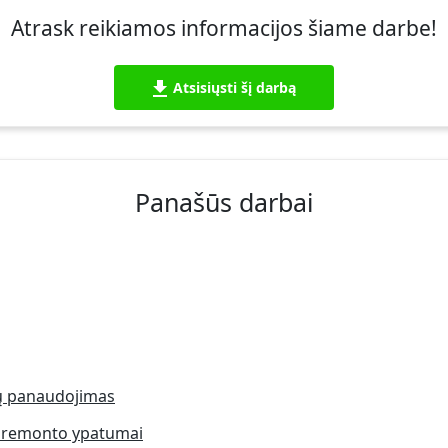
Atrask reikiamos informacijos šiame darbe!
Atsisiųsti šį darbą
Panašūs darbai
jų panaudojimas
ių remonto ypatumai