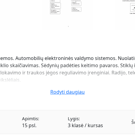
temos. Automobilių elektroninės valdymo sistemos. Nuolatinė
klio skaičiavimas. Sėdynių padėties keitimo pavaros. Stiklų ir
blokavimo ir traukos jėgos reguliavimo įrenginiai. Radijo, tele
kslėliais.
Rodyti daugiau
Apimtis:
Lygis:
Š
15 psl.
3 klasė / kursas