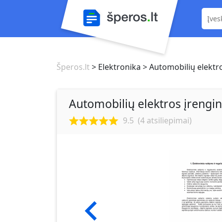
Šperos.lt
> Elektronika
> Automobilių elektros
Automobilių elektros įrengini
9.5
(
4
atsiliepimai)