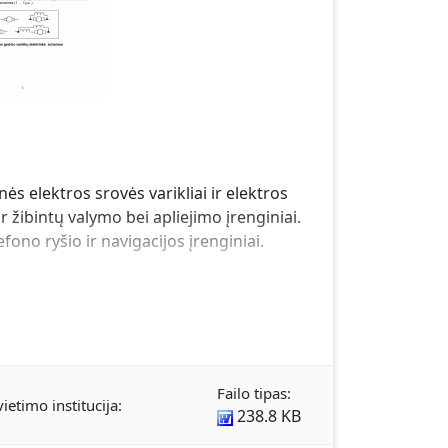
s elektros srovės varikliai ir elektros
 žibintų valymo bei apliejimo įrenginiai.
fono ryšio ir navigacijos įrenginiai.
Failo tipas:
vietimo institucija:
238.8 KB