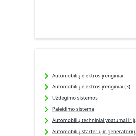
Automobilių elektros įrenginiai
Automobilių elektros įrenginiai (3)
Uždegimo sistemos
Paleidimo sistema
Automobilių techniniai ypatumai ir 
Automobilių starterių ir generator