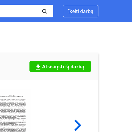
Įkelti darbą
Atsisiųsti šį darbą